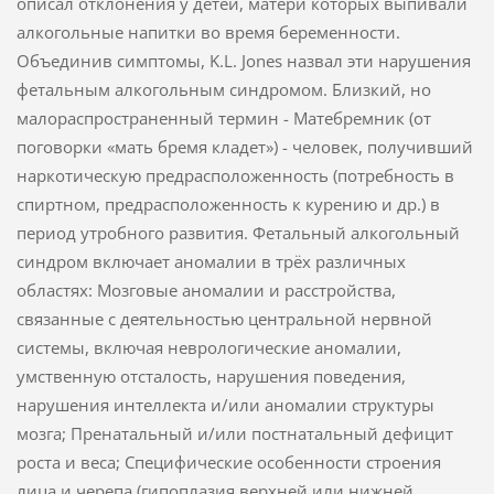
описал отклонения у детей, матери которых выпивали
алкогольные напитки во время беременности.
Объединив симптомы, K.L. Jones назвал эти нарушения
фетальным алкогольным синдромом. Близкий, но
малораспространенный термин - Матебремник (от
поговорки «мать бремя кладет») - человек, получивший
наркотическую предрасположенность (потребность в
спиртном, предрасположенность к курению и др.) в
период утробного развития. Фетальный алкогольный
синдром включает аномалии в трёх различных
областях: Мозговые аномалии и расстройства,
связанные с деятельностью центральной нервной
системы, включая неврологические аномалии,
умственную отсталость, нарушения поведения,
нарушения интеллекта и/или аномалии структуры
мозга; Пренатальный и/или постнатальный дефицит
роста и веса; Специфические особенности строения
лица и черепа (гипоплазия верхней или нижней